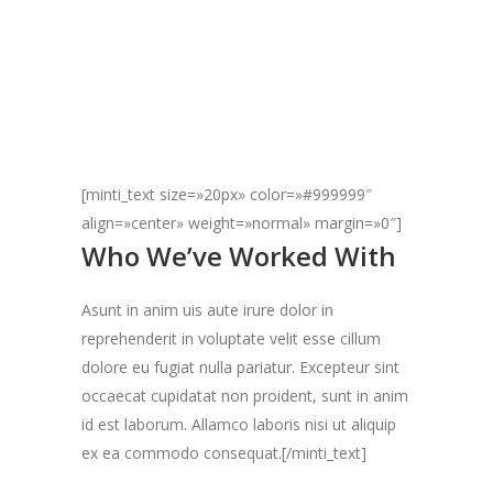
[minti_text size=»20px» color=»#999999″
align=»center» weight=»normal» margin=»0″]
Who We’ve Worked With
Asunt in anim uis aute irure dolor in
reprehenderit in voluptate velit esse cillum
dolore eu fugiat nulla pariatur. Excepteur sint
occaecat cupidatat non proident, sunt in anim
id est laborum. Allamco laboris nisi ut aliquip
ex ea commodo consequat.[/minti_text]